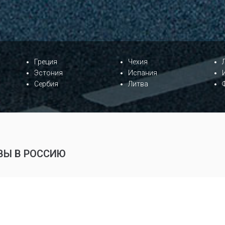
Греция
Чехия
Эстония
Испания
Сербия
Литва
ВЫ В РОССИЮ