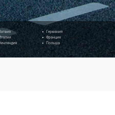
Латвия
Германия
Италия
Франция
Финляндия
Польша